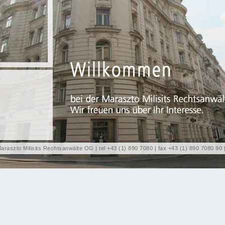
araszto Milisits Rechtsanwälte OG | tel +43 (1) 890 7080 | fax +43 (1) 890 7080 90 